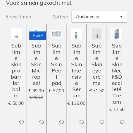
Vaak samen gekocht met
6 resultaten
Sorteer:
Sale!
Sub
Sub
Sub
Sub
Sub
Sub
lim
lim
lim
lim
lim
lim
e
e
e
e
e
e
Skin
Skin
Skin
Skin
Skin
Skin
pro
Mic
Pee
Inte
eye
Nec
barr
rop
l
nsiv
crè
k&D
ier
eel
pad
e
me
ecol
bal
Ser
leté
€ 39,00
€ 57,00
€ 71,50
m
um
Cre
€ 45,50
am
€ 50,00
€ 116,00
€ 77,50
In winkelwagen
In winkelwagen
In winkelwagen
In winkelwagen
In winkelwagen
In winke