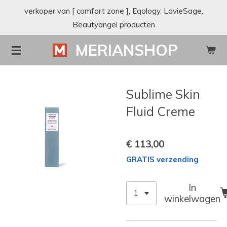
verkoper van [ comfort zone ], Eqology, LavieSage,
Ga
Beautyangel producten
direct
naar
MERIANSHOP
de
hoofdinhoud
Sublime Skin
Fluid Creme
€ 113,00
GRATIS verzending
In
winkelwagen