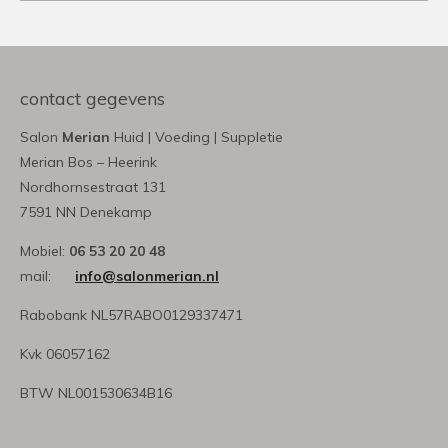
contact gegevens
Salon
Merian
Huid | Voeding | Suppletie
Merian Bos – Heerink
Nordhornsestraat 131
7591 NN Denekamp
Mobiel:
06 53 20 20 48
mail:
info@salonmerian.nl
Rabobank NL57RABO0129337471
Kvk 06057162
BTW NL001530634B16