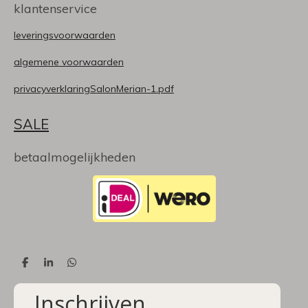
klantenservice
leveringsvoorwaarden
algemene voorwaarden
privacyverklaringSalonMerian-1.pdf
SALE
betaalmogelijkheden
D
S
D
e
h
e
l
a
l
Inschrijven
e
r
e
n
e
n