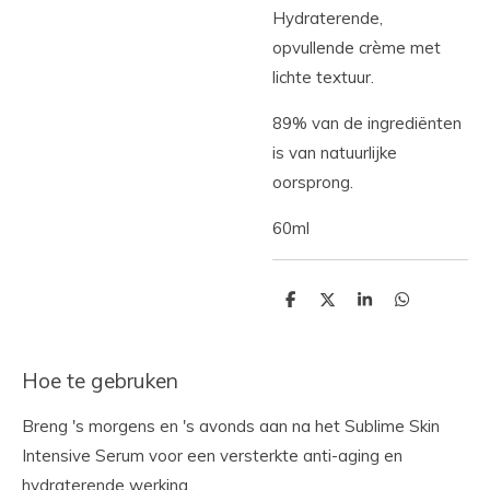
Hydraterende,
opvullende crème met
lichte textuur.
89% van de ingrediënten
is van natuurlijke
oorsprong.
60ml
D
D
S
D
e
e
h
e
l
e
a
l
e
l
r
e
n
e
n
Hoe te gebruken
Breng 's morgens en 's avonds aan na het Sublime Skin
Intensive Serum voor een versterkte anti-aging en
hydraterende werking..