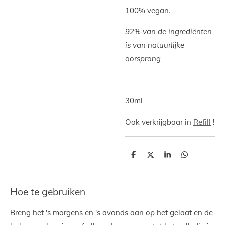
100% vegan.
92% van de ingrediënten
is van natuurlijke
oorsprong
30ml
Ook verkrijgbaar in
Refill
!
D
D
S
D
e
e
h
e
l
e
a
l
e
l
r
e
n
e
n
Hoe te gebruiken
Breng het 's morgens en 's avonds aan op het gelaat en de