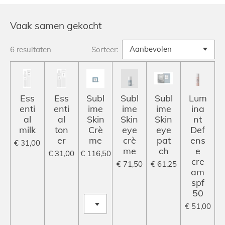
Vaak samen gekocht
6 resultaten
Sorteer:
Ess
Ess
Subl
Subl
Subl
Lum
enti
enti
ime
ime
ime
ina
al
al
Skin
Skin
Skin
nt
milk
ton
Crè
eye
eye
Def
er
me
crè
pat
ens
€ 31,00
me
ch
e
€ 31,00
€ 116,50
cre
€ 71,50
€ 61,25
am
spf
50
€ 51,00