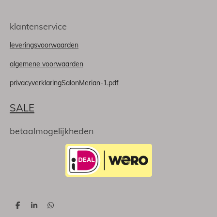
klantenservice
leveringsvoorwaarden
algemene voorwaarden
privacyverklaringSalonMerian-1.pdf
SALE
betaalmogelijkheden
D
S
D
e
h
e