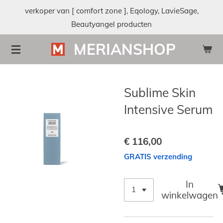
verkoper van [ comfort zone ], Eqology, LavieSage,
Ga
Beautyangel producten
direct
naar
MERIANSHOP
de
hoofdinhoud
Sublime Skin
Intensive Serum
€ 116,00
GRATIS verzending
In
winkelwagen