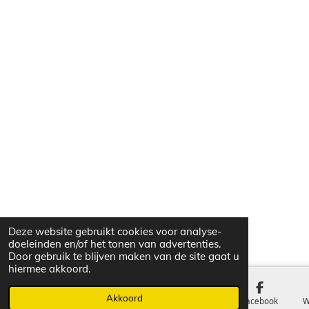
Deze website gebruikt cookies voor analyse-
doeleinden en/of het tonen van advertenties.
Door gebruik te blijven maken van de site gaat u
hiermee akkoord.
Akkoord
E-mailadres
Telefoonnummer
Kaart
Facebook
W