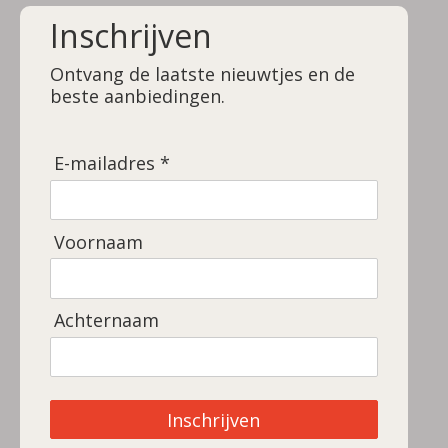
l
a
l
Inschrijven
e
r
e
n
e
n
Ontvang de laatste nieuwtjes en de
beste aanbiedingen.
E-mailadres *
Voornaam
Achternaam
Inschrijven