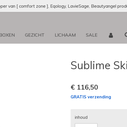
oper van [ comfort zone ], Eqology, LavieSage, Beautyangel prod
 BOXEN
GEZICHT
LICHAAM
SALE
Sublime Sk
€ 116,50
GRATIS verzending
inhoud