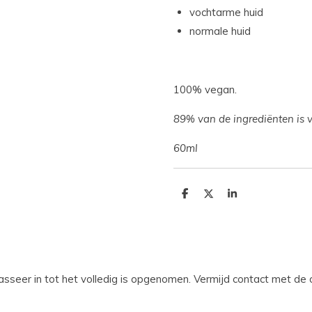
vochtarme huid
normale huid
100% vegan.
89% van de ingrediënten is 
60ml
D
D
S
e
e
h
l
e
a
e
l
r
n
e
sseer in tot het volledig is opgenomen. Vermijd contact met de 