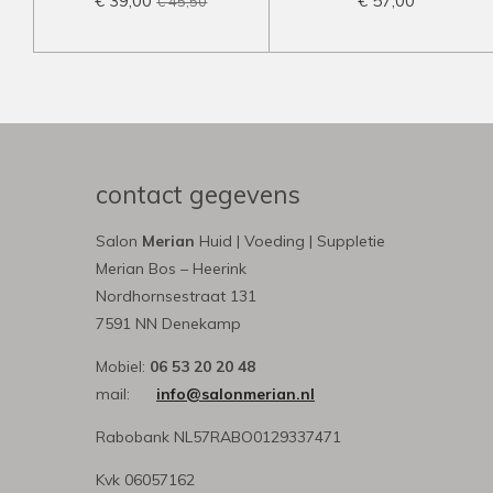
€ 39,00
€ 57,00
€ 45,50
contact gegevens
Salon
Merian
Huid | Voeding | Suppletie
Merian Bos – Heerink
Nordhornsestraat 131
7591 NN Denekamp
Mobiel:
06 53 20 20 48
mail:
info@salonmerian.nl
Rabobank NL57RABO0129337471
Kvk 06057162