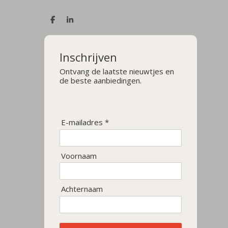
D
S
e
h
l
a
e
r
n
e
Inschrijven
Ontvang de laatste nieuwtjes en
de beste aanbiedingen.
E-mailadres *
Voornaam
Achternaam