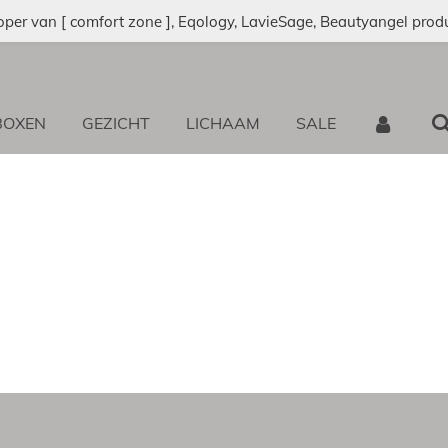
oper van [ comfort zone ], Eqology, LavieSage, Beautyangel prod
BOXEN
GEZICHT
LICHAAM
SALE