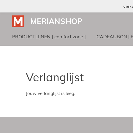
verk
Ga
direct
MERIANSHOP
naar
de
PRODUCTLIJNEN [ comfort zone ]
CADEAUBON | 
hoofdinhoud
Verlanglijst
Jouw verlanglijst is leeg.