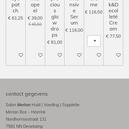
pat
ope
ciou
nsiv
me
k&D
ch
el
s
e
ecol
€ 116,50
glo
Ser
leté
€ 61,25
€ 39,00
w
um
Cre
€ 45,50
dro
am
€ 116,00
ps
€ 77,50
€ 81,00
In winkelwagen
In winkelwagen
In winkelwagen
In winkelwagen
In winkelwagen
In winke
contact gegevens
Salon
Merian
Huid | Voeding | Suppletie
Merian Bos – Heerink
Nordhornsestraat 131
7591 NN Denekamp