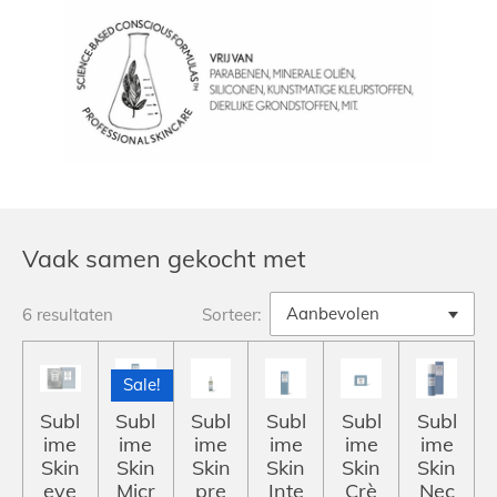
Vaak samen gekocht met
6 resultaten
Sorteer:
Sale!
Subl
Subl
Subl
Subl
Subl
Subl
ime
ime
ime
ime
ime
ime
Skin
Skin
Skin
Skin
Skin
Skin
eye
Micr
pre
Inte
Crè
Nec