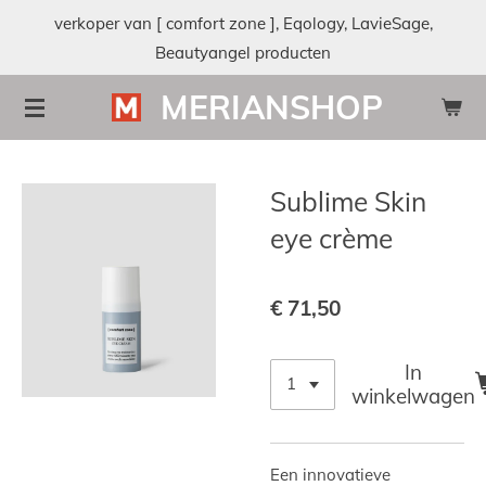
verkoper van [ comfort zone ], Eqology, LavieSage,
Ga
Beautyangel producten
direct
naar
MERIANSHOP
de
hoofdinhoud
Sublime Skin
eye crème
€ 71,50
In
winkelwagen
Een innovatieve