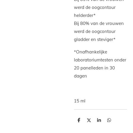
werd de oogcontour
helderder*
Bij 80% van de vrouwen
werd de oogcontour
gladder en steviger*
*Onafhankelijke
laboratoriumtesten onder
20 panelleden in 30
dagen
15 ml
D
D
S
D
e
e
h
e
l
e
a
l