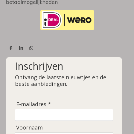
betaalmogelijkheden
D
S
D
e
h
e
l
a
l
Inschrijven
e
r
e
n
e
n
Ontvang de laatste nieuwtjes en de
beste aanbiedingen.
E-mailadres *
Voornaam