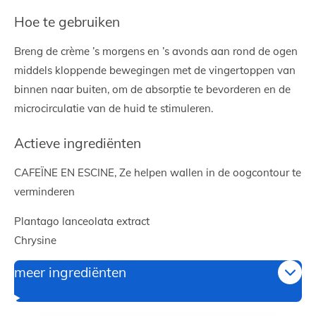
e
l
r
e
n
e
n
Hoe te gebruiken
Breng de crème ’s morgens en ’s avonds aan rond de ogen
middels kloppende bewegingen met de vingertoppen van
binnen naar buiten, om de absorptie te bevorderen en de
microcirculatie van de huid te stimuleren.
Actieve ingrediënten
CAFEÏNE EN ESCINE,
Ze helpen wallen in de oogcontour te
verminderen
Plantago lanceolata extract
Chrysine
meer ingrediënten