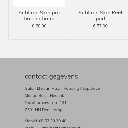
Sublime Skin pro
Sublime Skin Peel
barrier balm
pad
€ 50,00
€ 57,00
contact gegevens
Salon
Merian
Huid | Voeding | Suppletie
Merian Bos – Heerink
Nordhornsestraat 131
7591 NN Denekamp
Mobiel:
06 53 20 20 48