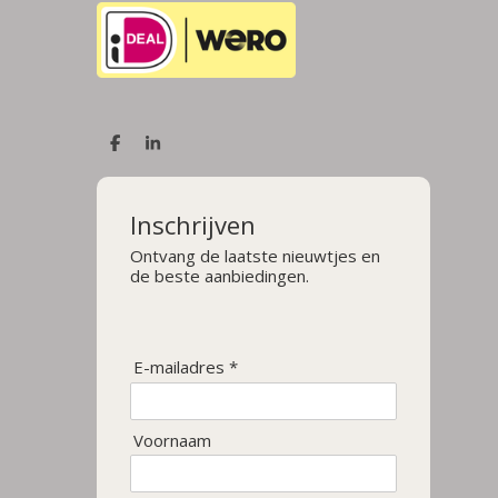
D
S
e
h
l
a
e
r
n
e
Inschrijven
Ontvang de laatste nieuwtjes en
de beste aanbiedingen.
E-mailadres *
Voornaam