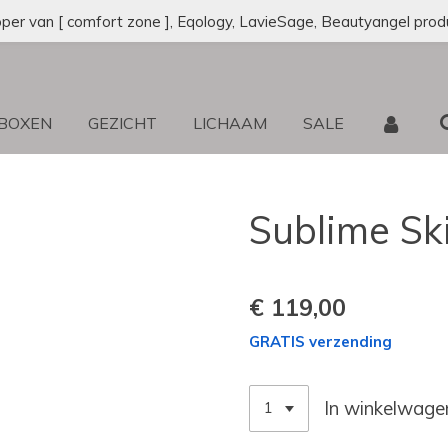
oper van [ comfort zone ], Eqology, LavieSage, Beautyangel prod
 BOXEN
GEZICHT
LICHAAM
SALE
Sublime Sk
€ 119,00
GRATIS verzending
In winkelwage