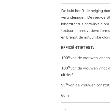
De huid heeft de neiging du
veranderingen. De nieuwe S
laboratoria is ontwikkeld om
textuur en innovatieve formu
en brengt de natuurlijke glan
EFFICIËNTIETEST:
%
100
van de vrouwen vinden 
%
100
van de vrouwen vindt da
uitziet*
%
95
van de vrouwen constate
60ml