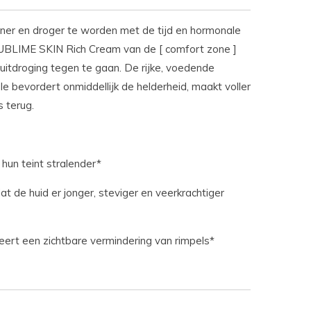
nner en droger te worden met de tijd en hormonale
UBLIME SKIN Rich Cream van de [ comfort zone ]
 uitdroging tegen te gaan. De rijke, voedende
le bevordert onmiddellijk de helderheid, maakt voller
s terug.
hun teint stralender*
t de huid er jonger, steviger en veerkrachtiger
ert een zichtbare vermindering van rimpels*