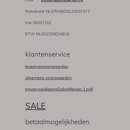
mail:
info@salonmerian.nl
Rabobank NL57RABO0129337471
Kvk 06057162
BTW NL001530634B16
klantenservice
leveringsvoorwaarden
algemene voorwaarden
privacyverklaringSalonMerian-1.pdf
SALE
betaalmogelijkheden