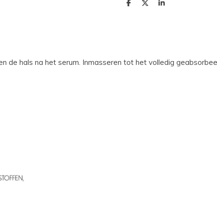
D
D
S
e
e
h
l
e
a
e
l
r
n
e
n de hals na het serum. Inmasseren tot het volledig geabsorbee