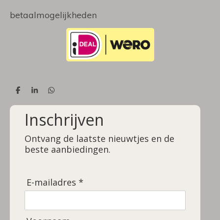
betaalmogelijkheden
D
S
D
e
h
e
l
a
l
Inschrijven
e
r
e
n
e
n
Ontvang de laatste nieuwtjes en de
beste aanbiedingen.
E-mailadres *