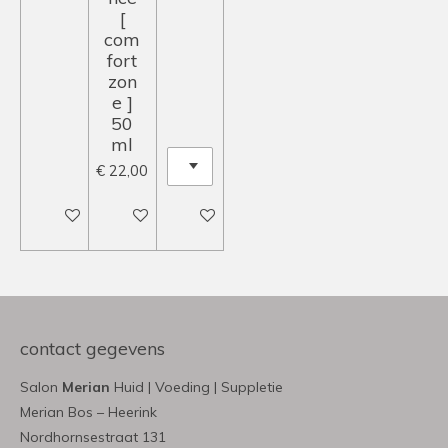
[
com
fort
zon
e ]
50
ml
€ 22,00
In winkelwagen
In winkelwagen
In winkelwagen
contact gegevens
Salon
Merian
Huid | Voeding | Suppletie
Merian Bos – Heerink
Nordhornsestraat 131