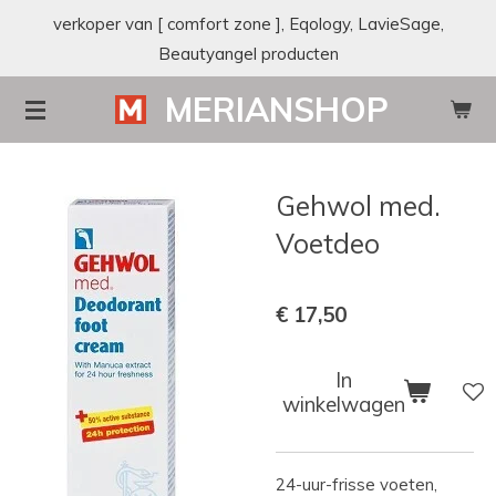
verkoper van [ comfort zone ], Eqology, LavieSage,
Ga
Beautyangel producten
direct
naar
MERIANSHOP
de
hoofdinhoud
Gehwol med.
Voetdeo
€ 17,50
In
winkelwagen
24-uur-frisse voeten,