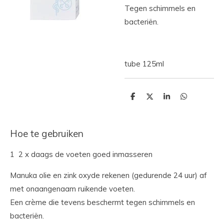
T
egen
schimmels
en
bacteriën
.
tube 125ml
D
D
S
D
e
e
h
e
l
e
a
l
e
l
r
e
n
e
n
Hoe te gebruiken
1 2 x daags de voeten goed inmasseren
Manuka
olie
en
zink
oxyde
rekenen
(
gedurende
24
uur
)
af
met
onaangenaam
ruikende
voeten
.
Een
crème die
tevens
beschermt
tegen
schimmels
en
bacteriën
.