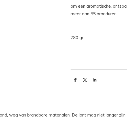
om een aromatische, ontspa
meer dan 55 branduren
280 gr
D
D
S
e
e
h
l
e
a
e
l
r
n
e
nd, weg van brandbare materialen. De lont mag niet langer zijn 