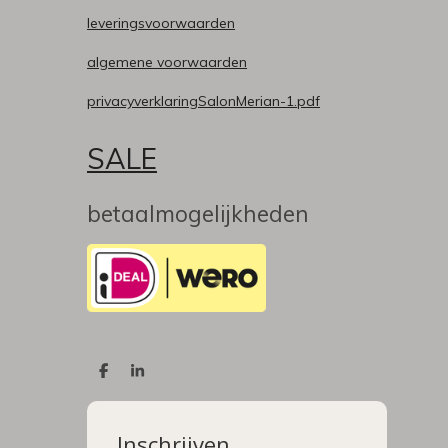
leveringsvoorwaarden
algemene voorwaarden
privacyverklaringSalonMerian-1.pdf
SALE
betaalmogelijkheden
D
S
e
h
l
a
e
r
n
e
Inschrijven