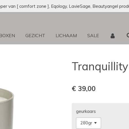
oper van [ comfort zone ], Eqology, LavieSage, Beautyangel prod
 BOXEN
GEZICHT
LICHAAM
SALE
Tranquillit
€ 39,00
geurkaars