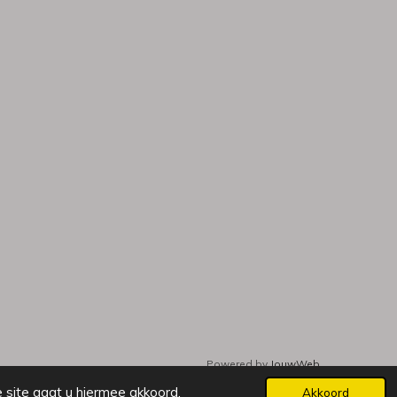
Powered by
JouwWeb
 site gaat u hiermee akkoord.
Akkoord