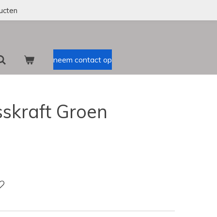
ucten
neem contact op
skraft Groen