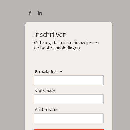
D
S
e
h
l
a
e
r
n
e
Inschrijven
Ontvang de laatste nieuwtjes en
de beste aanbiedingen.
E-mailadres *
Voornaam
Achternaam