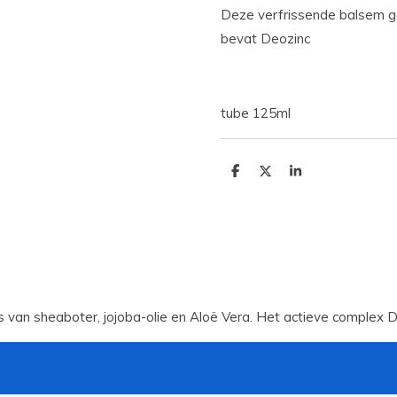
Deze verfrissende balsem gee
bevat Deozinc
tube 125ml
D
D
S
e
e
h
l
e
a
e
l
r
n
e
 van sheaboter, jojoba-olie en Aloë Vera. Het actieve complex 