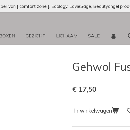
oper van [ comfort zone ], Eqology, LavieSage, Beautyangel prod
 BOXEN
GEZICHT
LICHAAM
SALE
Gehwol Fus
€ 17,50
In winkelwagen