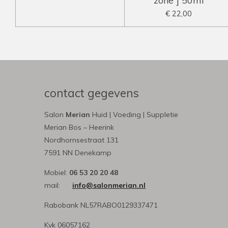
zone ] 50ml
€ 22,00
contact gegevens
Salon
Merian
Huid | Voeding | Suppletie
Merian Bos – Heerink
Nordhornsestraat 131
7591 NN Denekamp
Mobiel:
06 53 20 20 48
mail:
info@salonmerian.nl
Rabobank NL57RABO0129337471
Kvk 06057162