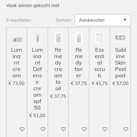
Vaak samen gekocht met
6 resultaten
Sorteer:
Lum
Lum
Re
Re
Ess
Subl
ina
ina
me
me
enti
ime
nt
nt
dy
dy
al
Skin
cre
Def
cre
ton
scru
Peel
am
ens
am
er
b
pad
e
to
€ 73,50
€ 37,75
€ 41,75
€ 57,00
cre
oil
am
€ 37,75
spf
50
€ 51,00
In winkelwagen
In winkelwagen
In winkelwagen
In winkelwagen
In winkelwagen
In winke