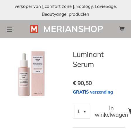
verkoper van [ comfort zone ], Eqology, LavieSage,
Ga
Beautyangel producten
direct
naar
MERIANSHOP
de
hoofdinhoud
Luminant
Serum
€ 90,50
GRATIS verzending
In
winkelwagen