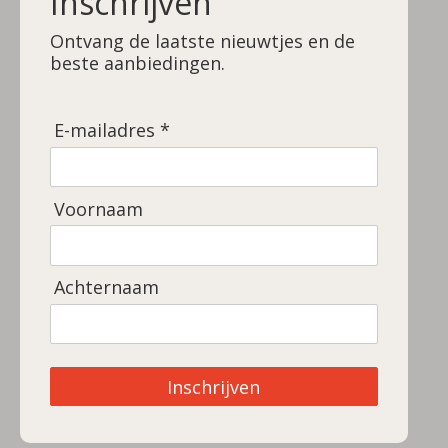
Inschrijven
n
e
n
Ontvang de laatste nieuwtjes en de
beste aanbiedingen.
E-mailadres *
Voornaam
Achternaam
Inschrijven