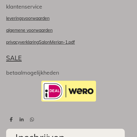
klantenservice
leveringsvoorwaarden
algemene voorwaarden
privacyverklaringSalonMerian-1.pdf
SALE
betaalmogelijkheden
D
S
D
e
h
e
l
a
l
e
r
e