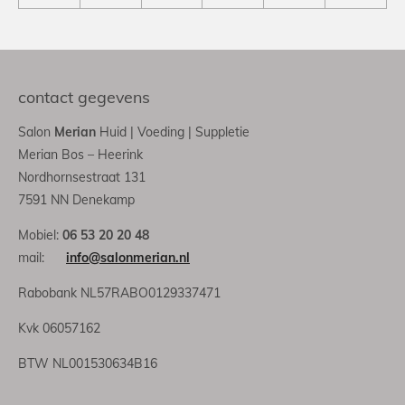
contact gegevens
Salon
Merian
Huid | Voeding | Suppletie
Merian Bos – Heerink
Nordhornsestraat 131
7591 NN Denekamp
Mobiel:
06 53 20 20 48
mail:
info@salonmerian.nl
Rabobank NL57RABO0129337471
Kvk 06057162
BTW NL001530634B16