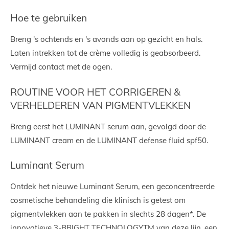
e
l
r
e
n
e
n
Hoe te gebruiken
Breng 's ochtends en 's avonds aan op gezicht en hals.
Laten intrekken tot de crème volledig is geabsorbeerd.
Vermijd contact met de ogen.
ROUTINE VOOR HET CORRIGEREN &
VERHELDEREN VAN PIGMENTVLEKKEN
Breng eerst het LUMINANT serum aan, gevolgd door de
LUMINANT cream en de LUMINANT defense fluid spf50.
Luminant Serum
Ontdek het nieuwe Luminant Serum, een geconcentreerde
cosmetische behandeling die klinisch is getest om
pigmentvlekken aan te pakken in slechts 28 dagen*. De
innovatieve 3-BRIGHT TECHNOLOGYTM van deze lijn, een