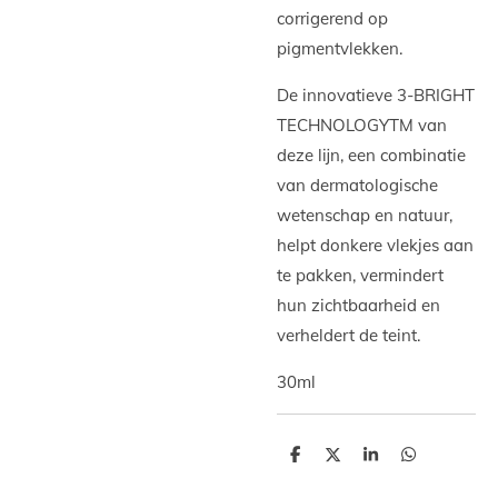
corrigerend op
pigmentvlekken.
De innovatieve 3-BRIGHT
TECHNOLOGYTM van
deze lijn, een combinatie
van dermatologische
wetenschap en natuur,
helpt donkere vlekjes aan
te pakken, vermindert
hun zichtbaarheid en
verheldert de teint.
30ml
D
D
S
D
e
e
h
e
l
e
a
l