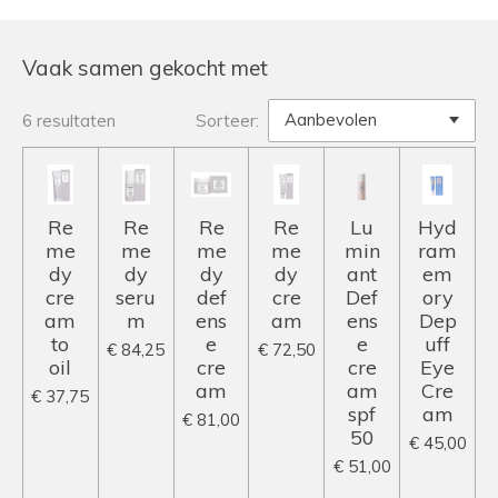
Vaak samen gekocht met
6 resultaten
Sorteer:
Re
Re
Re
Re
Lu
Hyd
me
me
me
me
min
ram
dy
dy
dy
dy
ant
em
cre
seru
def
cre
Def
ory
am
m
ens
am
ens
Dep
to
e
e
uff
€ 84,25
€ 72,50
oil
cre
cre
Eye
am
am
Cre
€ 37,75
spf
am
€ 81,00
50
€ 45,00
€ 51,00