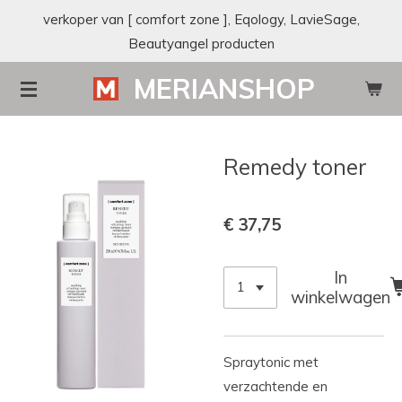
verkoper van [ comfort zone ], Eqology, LavieSage,
Ga
Beautyangel producten
direct
naar
MERIANSHOP
de
hoofdinhoud
Remedy toner
€ 37,75
In
winkelwagen
Spraytonic met
verzachtende en