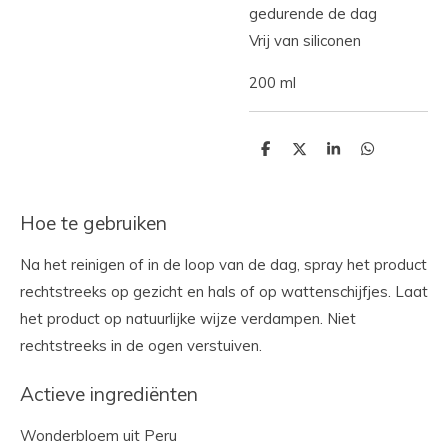
gedurende de dag
Vrij van siliconen
200 ml
D
D
S
D
e
e
h
e
l
e
a
l
e
l
r
e
n
e
n
Hoe te gebruiken
Na het reinigen of in de loop van de dag, spray het product
rechtstreeks op gezicht en hals of op wattenschijfjes. Laat
het product op natuurlijke wijze verdampen. Niet
rechtstreeks in de ogen verstuiven.
Actieve ingrediënten
Wonderbloem uit Peru