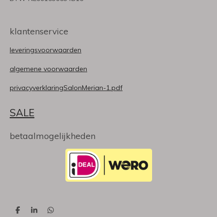
klantenservice
leveringsvoorwaarden
algemene voorwaarden
privacyverklaringSalonMerian-1.pdf
SALE
betaalmogelijkheden
D
S
D