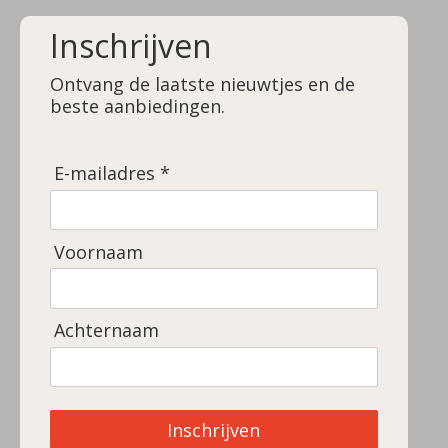
e
h
e
l
a
l
Inschrijven
e
r
e
n
e
n
Ontvang de laatste nieuwtjes en de
beste aanbiedingen.
E-mailadres *
Voornaam
Achternaam
Inschrijven