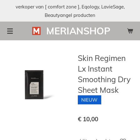
verkoper van [ comfort zone ], Eqology, LavieSage,
Ga
Beautyangel producten
direct
naar
MERIANSHOP
de
hoofdinhoud
Skin Regimen
Lx Instant
Smoothing Dry
Sheet Mask
NIEUW
€ 10,00