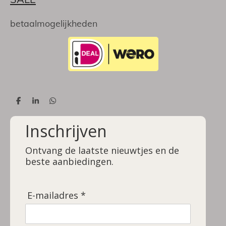
betaalmogelijkheden
D
S
D
e
h
e
l
a
l
Inschrijven
e
r
e
n
e
n
Ontvang de laatste nieuwtjes en de
beste aanbiedingen.
E-mailadres *