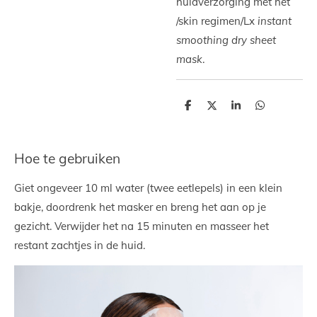
huidverzorging met het
/skin regimen/Lx
instant
smoothing dry sheet
mask
.
D
D
S
D
e
e
h
e
l
e
a
l
e
l
r
e
n
e
n
Hoe te gebruiken
Giet ongeveer 10 ml water (twee eetlepels) in een klein
bakje, doordrenk het masker en breng het aan op je
gezicht. Verwijder het na 15 minuten en masseer het
restant zachtjes in de huid.