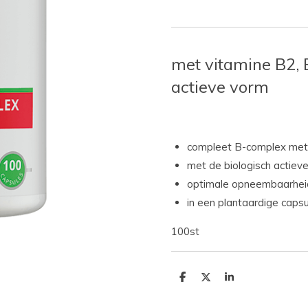
met vitamine B2, B
actieve vorm
compleet B-complex met 
met de biologisch actiev
optimale opneembaarhei
in een plantaardige capsu
100st
D
D
S
e
e
h
l
e
a