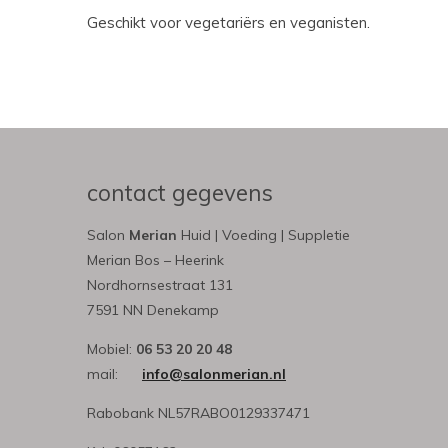
Geschikt voor vegetariërs en veganisten.
contact gegevens
Salon
Merian
Huid | Voeding | Suppletie
Merian Bos – Heerink
Nordhornsestraat 131
7591 NN Denekamp
Mobiel:
06 53 20 20 48
mail:
info@salonmerian.nl
Rabobank NL57RABO0129337471