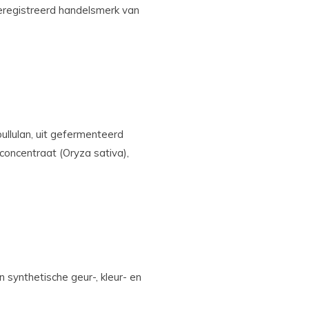
eregistreerd handelsmerk van
pullulan, uit gefermenteerd
tconcentraat (Oryza sativa),
 synthetische geur-, kleur- en