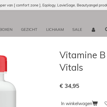
oper van [ comfort zone ], Eqology, LavieSage, Beautyangel prod
 BOXEN
GEZICHT
LICHAAM
SALE
Vitamine B
Vitals
€ 34,95
In winkelwagen