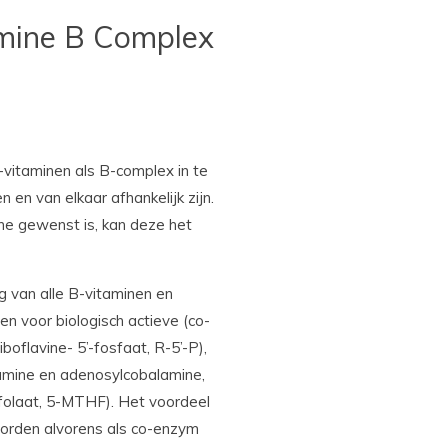
e
l
r
n
e
amine B Complex
vitaminen als B-complex in te
n van elkaar afhankelijk zijn.
e gewenst is, kan deze het
 van alle B-vitaminen en
en voor biologisch actieve (co-
boflavine- 5’-fosfaat, R-5’-P),
lamine en adenosylcobalamine,
ofolaat, 5-MTHF). Het voordeel
worden alvorens als co-enzym