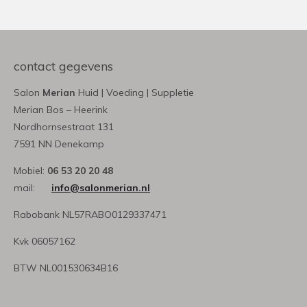
contact gegevens
Salon
Merian
Huid | Voeding | Suppletie
Merian Bos – Heerink
Nordhornsestraat 131
7591 NN Denekamp
Mobiel:
06 53 20 20 48
mail:
info@salonmerian.nl
Rabobank NL57RABO0129337471
Kvk 06057162
BTW NL001530634B16