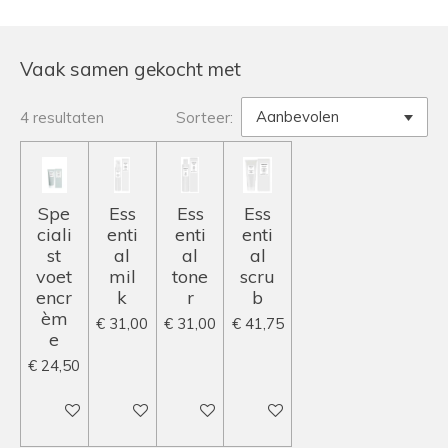
Vaak samen gekocht met
4 resultaten
Sorteer:
Spe
Ess
Ess
Ess
ciali
enti
enti
enti
st
al
al
al
voet
mil
tone
scru
encr
k
r
b
èm
€ 31,00
€ 31,00
€ 41,75
e
€ 24,50
In winkelwagen
In winkelwagen
In winkelwagen
In winkelwagen