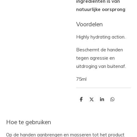
ingrediënten is van
natuurlijke oorsprong
Voordelen
Highly hydrating action.
Beschermt de handen
tegen agressie en
uitdroging van buitenaf.
75ml
D
D
S
D
e
e
h
e
l
e
a
l
e
l
r
e
n
e
n
Hoe te gebruiken
Op de handen aanbrengen en masseren tot het product