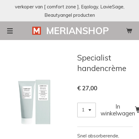
verkoper van [ comfort zone ], Eqology, LavieSage,
Ga
Beautyangel producten
direct
naar
MERIANSHOP
de
hoofdinhoud
Specialist
handencrème
€ 27,00
In
winkelwagen
Snel absorberende,