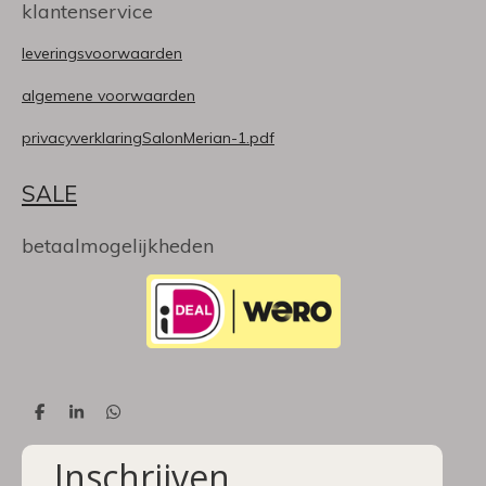
klantenservice
leveringsvoorwaarden
algemene voorwaarden
privacyverklaringSalonMerian-1.pdf
SALE
betaalmogelijkheden
D
S
D
e
h
e
l
a
l
Inschrijven
e
r
e
n
e
n