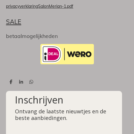
privacyverklaringSalonMerian-1.pdf
SALE
betaalmogelijkheden
D
S
D
e
h
e
l
a
l
Inschrijven
e
r
e
n
e
n
Ontvang de laatste nieuwtjes en de
beste aanbiedingen.