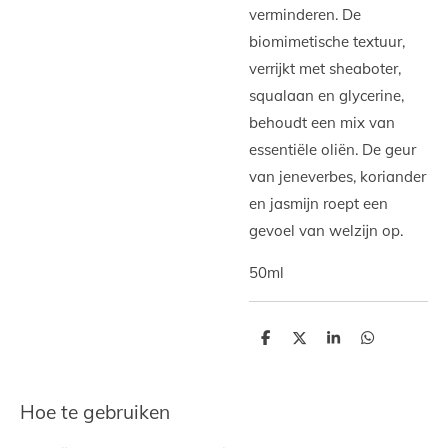
verminderen. De
biomimetische textuur,
verrijkt met sheaboter,
squalaan en glycerine,
behoudt een mix van
essentiële oliën. De geur
van jeneverbes, koriander
en jasmijn roept een
gevoel van welzijn op.
50ml
D
D
S
D
e
e
h
e
l
e
a
l
e
l
r
e
n
e
n
Hoe te gebruiken