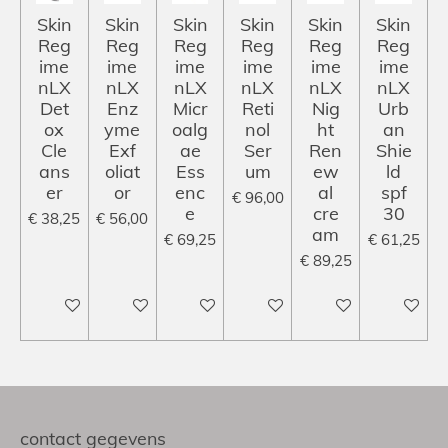
Skin
Skin
Skin
Skin
Skin
Skin
Reg
Reg
Reg
Reg
Reg
Reg
ime
ime
ime
ime
ime
ime
nLX
nLX
nLX
nLX
nLX
nLX
Det
Enz
Micr
Reti
Nig
Urb
ox
yme
oalg
nol
ht
an
Cle
Exf
ae
Ser
Ren
Shie
ans
oliat
Ess
um
ew
ld
er
or
enc
al
spf
€ 96,00
e
cre
30
€ 38,25
€ 56,00
am
€ 69,25
€ 61,25
€ 89,25
In winkelwagen
In winkelwagen
In winkelwagen
In winkelwagen
In winkelwagen
In winke
contact gegevens