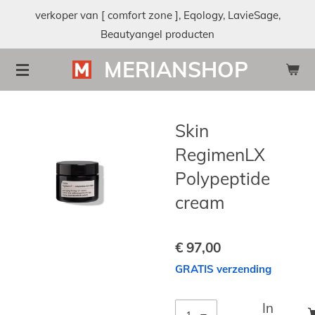
verkoper van [ comfort zone ], Eqology, LavieSage,
Ga
Beautyangel producten
direct
naar
MERIANSHOP
de
hoofdinhoud
Skin
RegimenLX
Polypeptide
cream
€ 97,00
GRATIS verzending
In