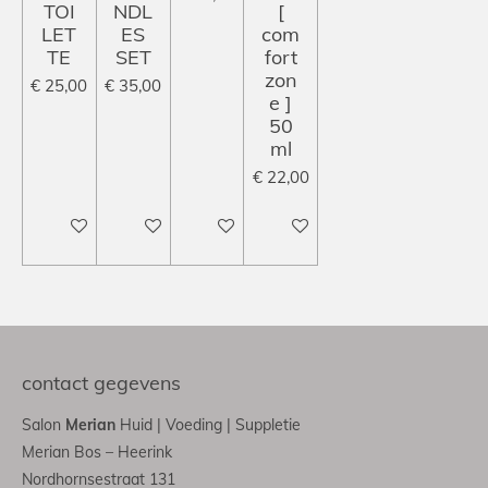
TOI
NDL
[
LET
ES
com
TE
SET
fort
zon
€ 25,00
€ 35,00
e ]
50
ml
€ 22,00
In winkelwagen
In winkelwagen
In winkelwagen
In winkelwagen
contact gegevens
Salon
Merian
Huid | Voeding | Suppletie
Merian Bos – Heerink
Nordhornsestraat 131