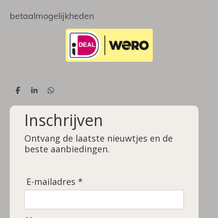
betaalmogelijkheden
D
S
D
e
h
e
l
a
l
Inschrijven
e
r
e
n
e
n
Ontvang de laatste nieuwtjes en de
beste aanbiedingen.
E-mailadres *