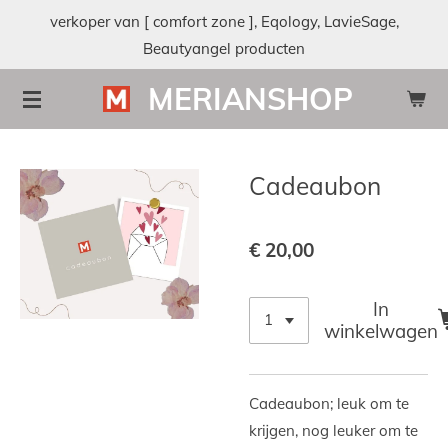
verkoper van [ comfort zone ], Eqology, LavieSage,
Ga
Beautyangel producten
direct
naar
MERIANSHOP
de
hoofdinhoud
Cadeaubon
€ 20,00
In
winkelwagen
Cadeaubon; leuk om te
krijgen, nog leuker om te