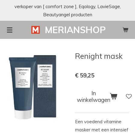
verkoper van [ comfort zone ], Eqology, LavieSage,
Ga
Beautyangel producten
direct
naar
MERIANSHOP
de
hoofdinhoud
Renight mask
€ 59,25
In
winkelwagen
Een voedend vitamine
masker met een intensief