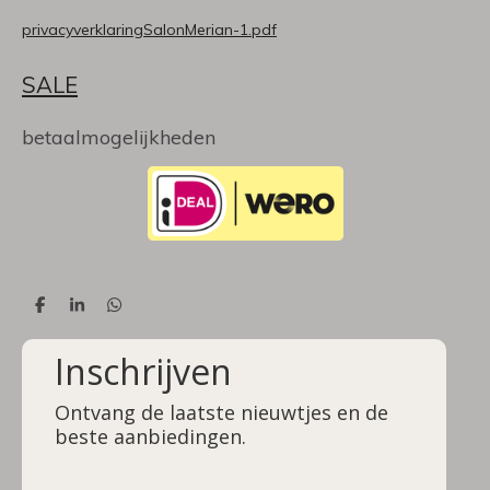
privacyverklaringSalonMerian-1.pdf
SALE
betaalmogelijkheden
D
S
D
e
h
e
l
a
l
Inschrijven
e
r
e
n
e
n
Ontvang de laatste nieuwtjes en de
beste aanbiedingen.