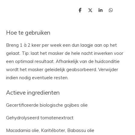
D
D
S
D
e
e
h
e
l
e
a
l
e
l
r
e
n
e
n
Hoe te gebruiken
Breng 1 à 2 keer per week een dun laagje aan op het
gelaat. Tip: laat het masker de hele nacht inwerken voor
een optimaal resultaat. Afhankelijk van de huidconditie
wordt het masker geleidelijk geabsorbeerd. Verwijder
indien nodig eventuele resten.
Actieve ingredienten
Gecertificeerde biologische gojibes olie
Gehydrolyseerd tomatenextract
Macadamia olie, Karitéboter, Babassu olie