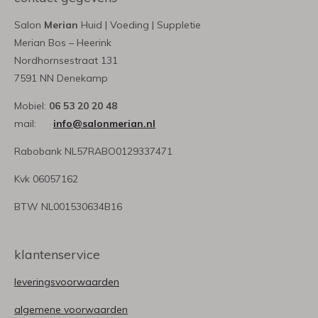
Salon
Merian
Huid | Voeding | Suppletie
Merian Bos – Heerink
Nordhornsestraat 131
7591 NN Denekamp
Mobiel:
06 53 20 20 48
mail:
info@salonmerian.nl
Rabobank NL57RABO0129337471
Kvk 06057162
BTW NL001530634B16
klantenservice
leveringsvoorwaarden
algemene voorwaarden