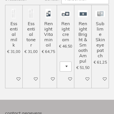
Ess
Ess
Ren
Ren
Ren
Sub
enti
enti
ight
ight
ight
lim
al
al
Vita
cre
Brig
e
mil
tone
min
am
ht &
Skin
k
r
oil
Sm
eye
€ 46,50
ooth
pat
€ 31,00
€ 31,00
€ 64,75
Am
ch
pul
€ 61,25
€ 51,50
In winkelwagen
In winkelwagen
In winkelwagen
In winkelwagen
In winkelwagen
In winke
contact gegevens