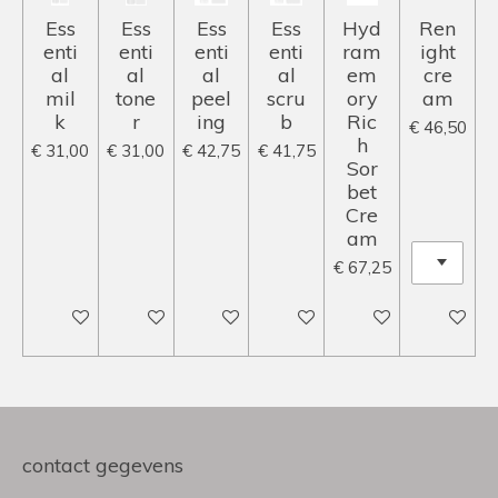
Ess
Ess
Ess
Ess
Hyd
Ren
enti
enti
enti
enti
ram
ight
al
al
al
al
em
cre
mil
tone
peel
scru
ory
am
k
r
ing
b
Ric
€ 46,50
h
€ 31,00
€ 31,00
€ 42,75
€ 41,75
Sor
bet
Cre
am
€ 67,25
In winkelwagen
In winkelwagen
In winkelwagen
In winkelwagen
In winkelwagen
In winke
contact gegevens