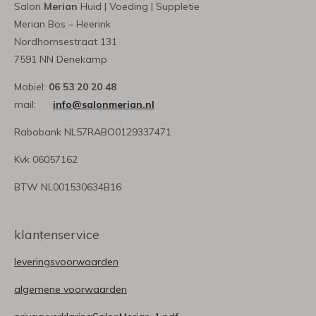
Salon
Merian
Huid | Voeding | Suppletie
Merian Bos – Heerink
Nordhornsestraat 131
7591 NN Denekamp
Mobiel:
06 53 20 20 48
mail:
info@salonmerian.nl
Rabobank NL57RABO0129337471
Kvk 06057162
BTW NL001530634B16
klantenservice
leveringsvoorwaarden
algemene voorwaarden