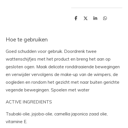
D
D
S
D
e
e
h
e
l
e
a
l
e
l
r
e
n
e
n
Hoe te gebruiken
Goed schudden voor gebruik. Doordrenk twee
wattenschijfjes met het product en breng het aan op
gesloten ogen. Maak delicate ronddraaiende bewegingen
en verwijder vervolgens de make-up van de wimpers, de
oogleden en rondom het gezicht met naar buiten gerichte
vegende bewegingen. Spoelen met water
ACTIVE INGREDIENTS
Tsubaki-olie, jojoba-olie, camellia japonica zaad olie,
vitamine E.