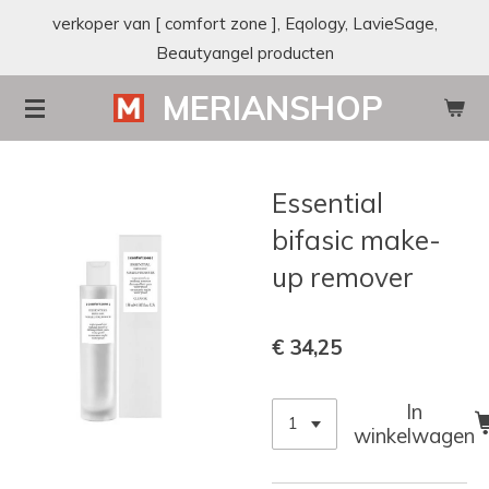
verkoper van [ comfort zone ], Eqology, LavieSage,
Ga
Beautyangel producten
direct
naar
MERIANSHOP
de
hoofdinhoud
Essential
bifasic make-
up remover
€ 34,25
In
winkelwagen