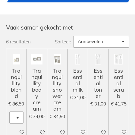
Vaak samen gekocht met
6 resultaten
Sorteer:
Tra
Tra
Tra
Ess
Ess
Ess
nqui
nqui
nqui
enti
enti
enti
llity
llity
llity
al
al
al
blen
bod
sho
milk
ton
scru
d
y
wer
er
b
€ 31,00
cre
cre
€ 86,50
€ 31,00
€ 41,75
am
am
€ 74,00
€ 34,50
In winkelwagen
In winkelwagen
In winkelwagen
In winkelwagen
In winkelwagen
In winke