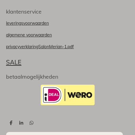
klantenservice
leveringsvoorwaarden
algemene voorwaarden
privacyverklaringSalonMerian-1.pdf
SALE
betaalmogelijkheden
D
S
D
e
h
e
l
a
l