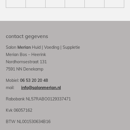
contact gegevens
Salon
Merian
Huid | Voeding | Suppletie
Merian Bos – Heerink
Nordhornsestraat 131
7591 NN Denekamp
Mobiel:
06 53 20 20 48
mail:
info@salonmerian.nl
Rabobank NL57RABO0129337471
Kvk 06057162
BTW NL001530634B16