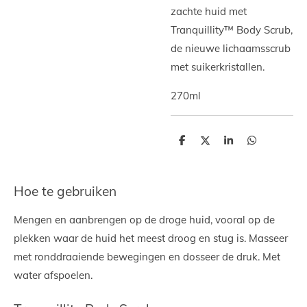
zachte huid met
Tranquillity™ Body Scrub,
de nieuwe lichaamsscrub
met suikerkristallen.
270ml
D
D
S
D
e
e
h
e
l
e
a
l
e
l
r
e
n
e
n
Hoe te gebruiken
Mengen en aanbrengen op de droge huid, vooral op de
plekken waar de huid het meest droog en stug is. Masseer
met ronddraaiende bewegingen en dosseer de druk. Met
water afspoelen.