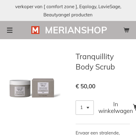
verkoper van [ comfort zone ], Eqology, LavieSage,
Ga
Beautyangel producten
direct
naar
MERIANSHOP
de
hoofdinhoud
Tranquillity
Body Scrub
€ 50,00
In
winkelwagen
Ervaar een stralende,