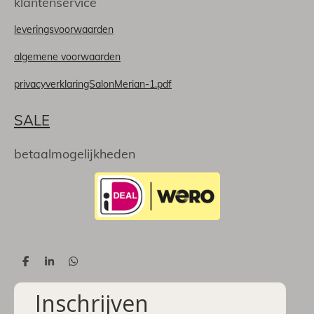
klantenservice
leveringsvoorwaarden
algemene voorwaarden
privacyverklaringSalonMerian-1.pdf
SALE
betaalmogelijkheden
D
S
D
e
h
e
l
a
l
Inschrijven
e
r
e
n
e
n