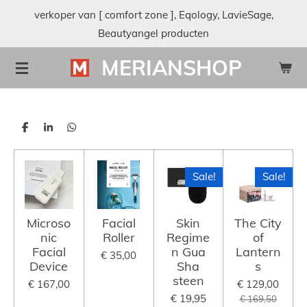
verkoper van [ comfort zone ], Eqology, LavieSage,
Ga
Beautyangel producten
direct
naar
MERIANSHOP
de
hoofdinhoud
D
S
D
e
h
e
l
a
l
e
r
e
n
e
n
Sale!
Sale!
Microso
Facial
Skin
The City
nic
Roller
Regime
of
Facial
n Gua
Lantern
€ 35,00
Device
Sha
s
steen
€ 167,00
€ 129,00
€ 19,95
€ 169,50