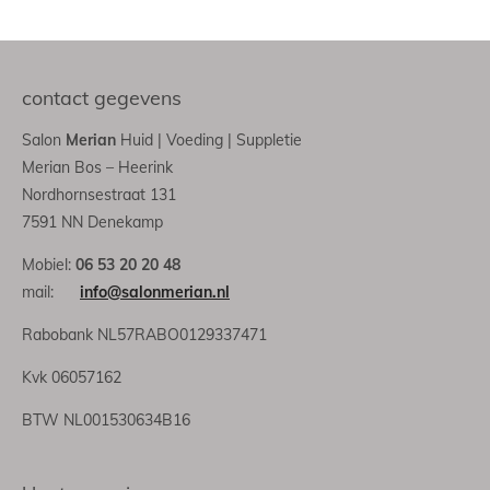
contact gegevens
Salon
Merian
Huid | Voeding | Suppletie
Merian Bos – Heerink
Nordhornsestraat 131
7591 NN Denekamp
Mobiel:
06 53 20 20 48
mail:
info@salonmerian.nl
Rabobank NL57RABO0129337471
Kvk 06057162
BTW NL001530634B16