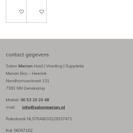
In winkelwagen
In winkelwagen
contact gegevens
Salon
Merian
Huid | Voeding | Suppletie
Merian Bos – Heerink
Nordhornsestraat 131
7591 NN Denekamp
Mobiel:
06 53 20 20 48
mail:
info@salonmerian.nl
Rabobank NL57RABO0129337471
Kvk 06057162