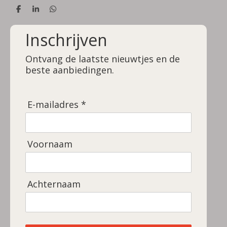
D
S
D
e
h
e
l
a
l
Inschrijven
e
r
e
n
e
n
Ontvang de laatste nieuwtjes en de
beste aanbiedingen.
E-mailadres *
Voornaam
Achternaam