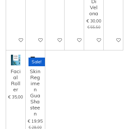
Di
Vel
ona
€ 30,00
€ 55,50
In winkelwagen
Uitverkocht
In winkelwagen
In winkelwagen
In winkelwagen
In winke
Sale!
Faci
Skin
al
Reg
Roll
ime
er
n
Gua
€ 35,00
Sha
stee
n
€ 19,95
€ 28,00