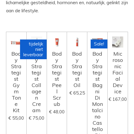
lichamelijke gesteldheid, hormonen en, natuurlijk, gelinkt zijn
aan de lifestyle.
tijdelijk
Sale!
niet
Bod
Bod
Bod
Bod
Bod
Mic
leverbaar
y
y
y
y
y
roso
Stra
Stra
Stra
Stra
Stra
nic
tegi
tegi
tegi
tegi
tegi
Faci
st
st
st
st
st
al
Gy
Coll
Pee
Oil
Bag
Dev
m
age
l
ni
ice
€ 65,25
Ton
n
Scr
Di
€ 167,00
e
Cre
ub
Mon
Kit
am
talci
€ 48,00
no
€ 55,00
€ 75,00
Cas
tello