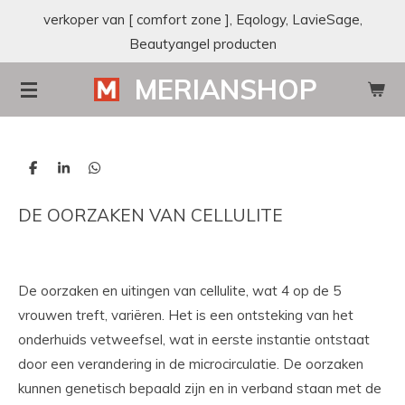
verkoper van [ comfort zone ], Eqology, LavieSage,
Ga
Beautyangel producten
direct
naar
MERIANSHOP
de
hoofdinhoud
D
S
D
e
h
e
l
a
l
DE OORZAKEN VAN CELLULITE
e
r
e
n
e
n
De oorzaken en uitingen van cellulite, wat 4 op de 5
vrouwen treft, variëren. Het is een ontsteking van het
onderhuids vetweefsel, wat in eerste instantie ontstaat
door een verandering in de microcirculatie. De oorzaken
kunnen genetisch bepaald zijn en in verband staan met de